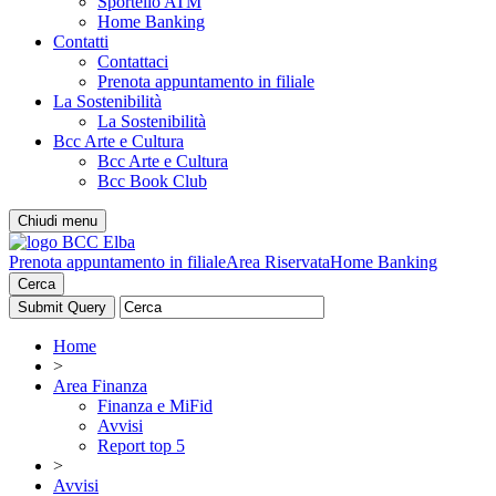
Sportello ATM
Home Banking
Contatti
Contattaci
Prenota appuntamento in filiale
La Sostenibilità
La Sostenibilità
Bcc Arte e Cultura
Bcc Arte e Cultura
Bcc Book Club
Chiudi menu
Prenota appuntamento in filiale
Area Riservata
Home Banking
Cerca
Home
>
Area Finanza
Finanza e MiFid
Avvisi
Report top 5
>
Avvisi