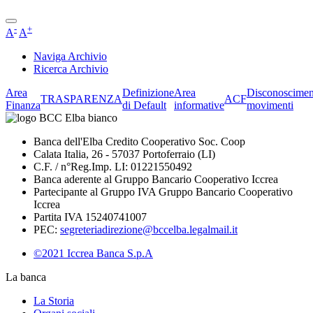
-
+
A
A
Naviga Archivio
Ricerca Archivio
Area
Definizione
Area
Disconoscimen
TRASPARENZA
ACF
Finanza
di Default
informative
movimenti
Banca dell'Elba Credito Cooperativo Soc. Coop
Calata Italia, 26 - 57037 Portoferraio (LI)
C.F. / n°Reg.Imp. LI: 01221550492
Banca aderente al Gruppo Bancario Cooperativo Iccrea
Partecipante al Gruppo IVA Gruppo Bancario Cooperativo
Iccrea
Partita IVA 15240741007
PEC:
segreteriadirezione@bccelba.legalmail.it
©2021 Iccrea Banca S.p.A
La banca
La Storia