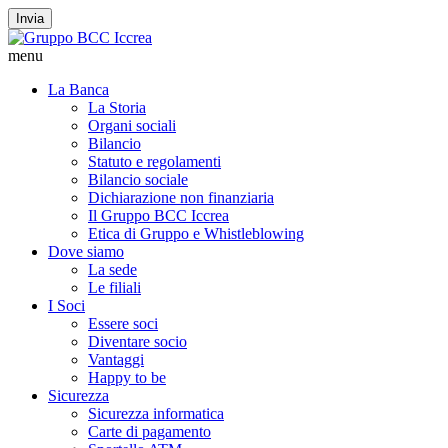
Invia
menu
La Banca
La Storia
Organi sociali
Bilancio
Statuto e regolamenti
Bilancio sociale
Dichiarazione non finanziaria
Il Gruppo BCC Iccrea
Etica di Gruppo e Whistleblowing
Dove siamo
La sede
Le filiali
I Soci
Essere soci
Diventare socio
Vantaggi
Happy to be
Sicurezza
Sicurezza informatica
Carte di pagamento