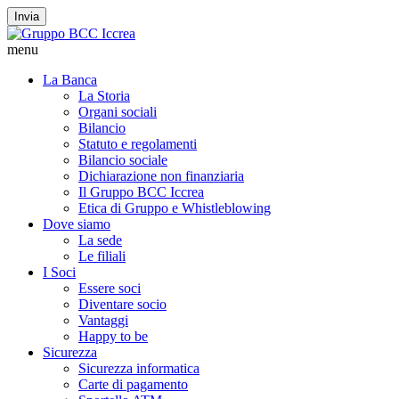
Invia
menu
La Banca
La Storia
Organi sociali
Bilancio
Statuto e regolamenti
Bilancio sociale
Dichiarazione non finanziaria
Il Gruppo BCC Iccrea
Etica di Gruppo e Whistleblowing
Dove siamo
La sede
Le filiali
I Soci
Essere soci
Diventare socio
Vantaggi
Happy to be
Sicurezza
Sicurezza informatica
Carte di pagamento