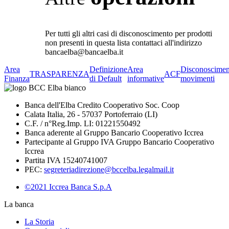
Per tutti gli altri casi di disconoscimento per prodotti
non presenti in questa lista contattaci all'indirizzo
bancaelba@bancaelba.it
Area
Definizione
Area
Disconoscimen
TRASPARENZA
ACF
Finanza
di Default
informative
movimenti
Banca dell'Elba Credito Cooperativo Soc. Coop
Calata Italia, 26 - 57037 Portoferraio (LI)
C.F. / n°Reg.Imp. LI: 01221550492
Banca aderente al Gruppo Bancario Cooperativo Iccrea
Partecipante al Gruppo IVA Gruppo Bancario Cooperativo
Iccrea
Partita IVA 15240741007
PEC:
segreteriadirezione@bccelba.legalmail.it
©2021 Iccrea Banca S.p.A
La banca
La Storia