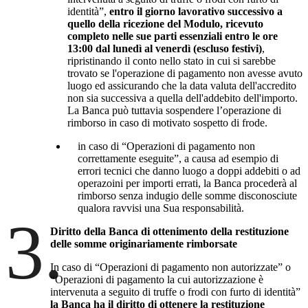
identità”,
entro il giorno lavorativo successivo a
quello della ricezione del Modulo, ricevuto
completo nelle sue parti essenziali entro le ore
13:00 dal lunedì al venerdì (escluso festivi)
,
ripristinando il conto nello stato in cui si sarebbe
trovato se l'operazione di pagamento non avesse avuto
luogo ed assicurando che la data valuta dell'accredito
non sia successiva a quella dell'addebito dell'importo.
La Banca può tuttavia sospendere l’operazione di
rimborso in caso di motivato sospetto di frode.
in caso di “Operazioni di pagamento non
correttamente eseguite”, a causa ad esempio di
errori tecnici che danno luogo a doppi addebiti o ad
operazoini per importi errati, la Banca procederà al
rimborso senza indugio delle somme disconosciute
qualora ravvisi una Sua responsabilità.
3.
Diritto della Banca di ottenimento della restituzione
delle somme originariamente rimborsate
In caso di “Operazioni di pagamento non autorizzate” o
“Operazioni di pagamento la cui autorizzazione è
intervenuta a seguito di truffe o frodi con furto di identità”
la Banca ha il diritto di ottenere la restituzione