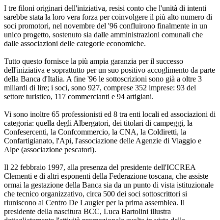
I tre filoni originari dell'iniziativa, resisi conto che l'unità di intenti
sarebbe stata la loro vera forza per coinvolgere il più alto numero di
soci promotori, nel novembre del '96 confluirono finalmente in un
unico progetto, sostenuto sia dalle amministrazioni comunali che
dalle associazioni delle categorie economiche.
Tutto questo fornisce la più ampia garanzia per il successo
dell'iniziativa e soprattutto per un suo positivo accoglimento da parte
della Banca d'Italia. A fine '96 le sottoscrizioni sono già a oltre 3
miliardi di lire; i soci, sono 927, comprese 352 imprese: 93 del
settore turistico, 117 commercianti e 94 artigiani.
Vi sono inoltre 65 professionisti ed 8 tra enti locali ed associazioni di
categoria: quella degli Albergatori, dei titolari di campeggi, la
Confesercenti, la Confcommercio, la CNA, la Coldiretti, la
Confartigianato, l'Api, l'associazione delle Agenzie di Viaggio e
Alpe (associazione pescatori).
Il 22 febbraio 1997, alla presenza del presidente dell'ICCREA
Clementi e di altri esponenti della Federazione toscana, che assiste
ormai la gestazione della Banca sia da un punto di vista istituzionale
che tecnico organizzativo, circa 500 dei soci sottoscrittori si
riuniscono al Centro De Laugier per la prima assemblea. Il
presidente della nascitura BCC, Luca Bartolini illustra