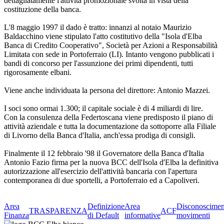
dettagliatamente l'attività promozionale svolta in vista della
costituzione della banca.
L'8 maggio 1997 il dado è tratto: innanzi al notaio Maurizio
Baldacchino viene stipulato l'atto costitutivo della "Isola d'Elba
Banca di Credito Cooperativo", Società per Azioni a Responsabilità
Limitata con sede in Portoferraio (LI). Intanto vengono pubblicati i
bandi di concorso per l'assunzione dei primi dipendenti, tutti
rigorosamente elbani.
Viene anche individuata la persona del direttore: Antonio Mazzei.
I soci sono ormai 1.300; il capitale sociale è di 4 miliardi di lire.
Con la consulenza della Federtoscana viene predisposto il piano di
attività aziendale e tutta la documentazione da sottoporre alla Filiale
di Livorno della Banca d'Italia, anch'essa prodiga di consigli.
Finalmente il 12 febbraio '98 il Governatore della Banca d'Italia
Antonio Fazio firma per la nuova BCC dell'Isola d'Elba la definitiva
autorizzazione all'esercizio dell'attività bancaria con l'apertura
contemporanea di due sportelli, a Portoferraio ed a Capoliveri.
Area
Definizione
Area
Disconoscimen
TRASPARENZA
ACF
Finanza
di Default
informative
movimenti