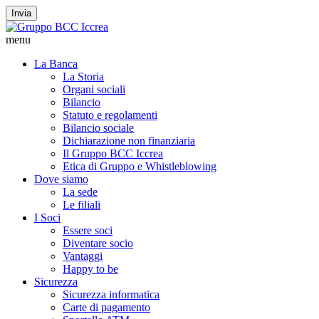
Invia
menu
La Banca
La Storia
Organi sociali
Bilancio
Statuto e regolamenti
Bilancio sociale
Dichiarazione non finanziaria
Il Gruppo BCC Iccrea
Etica di Gruppo e Whistleblowing
Dove siamo
La sede
Le filiali
I Soci
Essere soci
Diventare socio
Vantaggi
Happy to be
Sicurezza
Sicurezza informatica
Carte di pagamento