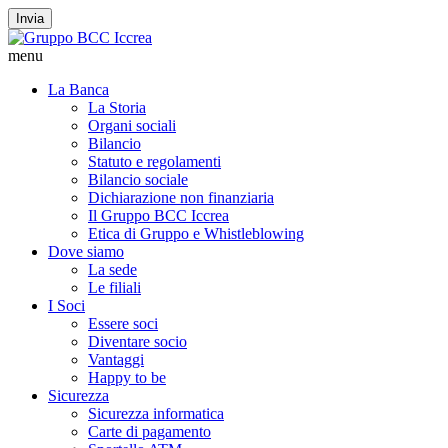
Invia
menu
La Banca
La Storia
Organi sociali
Bilancio
Statuto e regolamenti
Bilancio sociale
Dichiarazione non finanziaria
Il Gruppo BCC Iccrea
Etica di Gruppo e Whistleblowing
Dove siamo
La sede
Le filiali
I Soci
Essere soci
Diventare socio
Vantaggi
Happy to be
Sicurezza
Sicurezza informatica
Carte di pagamento