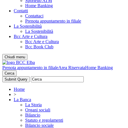
Sportello ATM
Home Banking
Contatti
Contattaci
Prenota appuntamento in filiale
La Sostenibilità
La Sostenibilità
Bcc Arte e Cultura
Bcc Arte e Cultura
Bcc Book Club
Chiudi menu
Prenota appuntamento in filiale
Area Riservata
Home Banking
Cerca
Home
>
La Banca
La Storia
Organi sociali
Bilancio
Statuto e regolamenti
Bilancio sociale