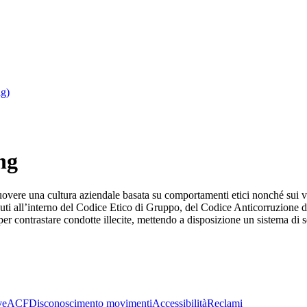
ng)
ng
e una cultura aziendale basata su comportamenti etici nonché sui valori
ntenuti all’interno del Codice Etico di Gruppo, del Codice Anticorruzion
per contrastare condotte illecite, mettendo a disposizione un sistema di 
ve
ACF
Disconoscimento movimenti
Accessibilità
Reclami