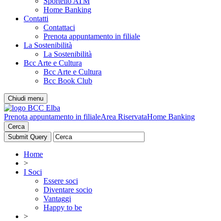
Sportello ATM
Home Banking
Contatti
Contattaci
Prenota appuntamento in filiale
La Sostenibilità
La Sostenibilità
Bcc Arte e Cultura
Bcc Arte e Cultura
Bcc Book Club
Chiudi menu
Prenota appuntamento in filiale
Area Riservata
Home Banking
Cerca
Home
>
I Soci
Essere soci
Diventare socio
Vantaggi
Happy to be
>