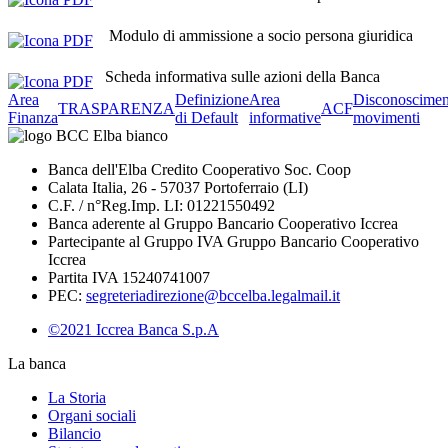
Modulo di ammissione a socio persona giuridica
Scheda informativa sulle azioni della Banca
Area
Definizione
Area
Disconoscimen
TRASPARENZA
ACF
Finanza
di Default
informative
movimenti
Banca dell'Elba Credito Cooperativo Soc. Coop
Calata Italia, 26 - 57037 Portoferraio (LI)
C.F. / n°Reg.Imp. LI: 01221550492
Banca aderente al Gruppo Bancario Cooperativo Iccrea
Partecipante al Gruppo IVA Gruppo Bancario Cooperativo
Iccrea
Partita IVA 15240741007
PEC:
segreteriadirezione@bccelba.legalmail.it
©2021 Iccrea Banca S.p.A
La banca
La Storia
Organi sociali
Bilancio