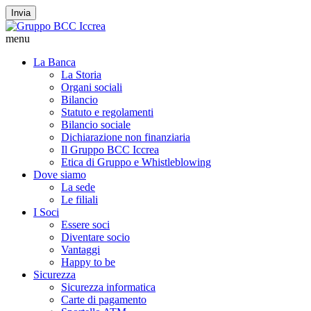
Invia
menu
La Banca
La Storia
Organi sociali
Bilancio
Statuto e regolamenti
Bilancio sociale
Dichiarazione non finanziaria
Il Gruppo BCC Iccrea
Etica di Gruppo e Whistleblowing
Dove siamo
La sede
Le filiali
I Soci
Essere soci
Diventare socio
Vantaggi
Happy to be
Sicurezza
Sicurezza informatica
Carte di pagamento