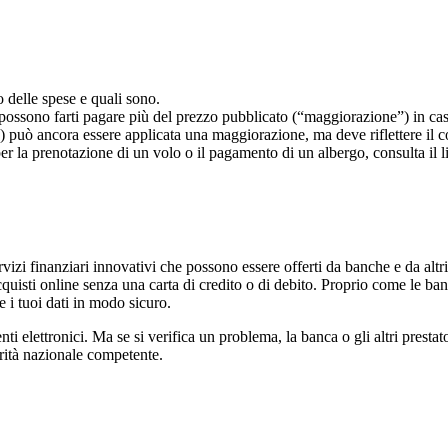
o delle spese e quali sono.
 possono farti pagare più del prezzo pubblicato (“maggiorazione”) in cas
) può ancora essere applicata una maggiorazione, ma deve riflettere il c
per la prenotazione di un volo o il pagamento di un albergo, consulta il li
vizi finanziari innovativi che possono essere offerti da banche e da altri
cquisti online senza una carta di credito o di debito. Proprio come le ba
e i tuoi dati in modo sicuro.
 elettronici. Ma se si verifica un problema, la banca o gli altri presta
torità nazionale competente.