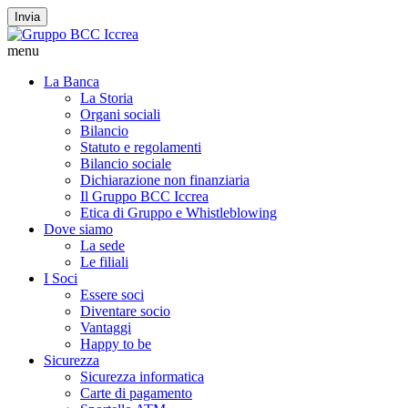
Invia
menu
La Banca
La Storia
Organi sociali
Bilancio
Statuto e regolamenti
Bilancio sociale
Dichiarazione non finanziaria
Il Gruppo BCC Iccrea
Etica di Gruppo e Whistleblowing
Dove siamo
La sede
Le filiali
I Soci
Essere soci
Diventare socio
Vantaggi
Happy to be
Sicurezza
Sicurezza informatica
Carte di pagamento