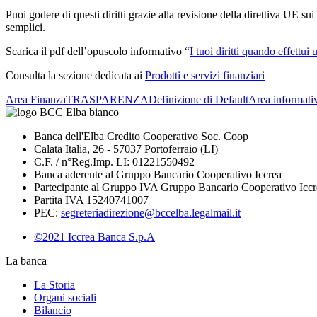
Puoi godere di questi diritti grazie alla revisione della direttiva UE s
semplici.
Scarica il pdf dell’opuscolo informativo “
I tuoi diritti quando effettu
Consulta la sezione dedicata ai
Prodotti e servizi finanziari
Area Finanza
TRASPARENZA
Definizione di Default
Area informati
Banca dell'Elba Credito Cooperativo Soc. Coop
Calata Italia, 26 - 57037 Portoferraio (LI)
C.F. / n°Reg.Imp. LI: 01221550492
Banca aderente al Gruppo Bancario Cooperativo Iccrea
Partecipante al Gruppo IVA Gruppo Bancario Cooperativo Iccr
Partita IVA 15240741007
PEC:
segreteriadirezione@bccelba.legalmail.it
©2021 Iccrea Banca S.p.A
La banca
La Storia
Organi sociali
Bilancio