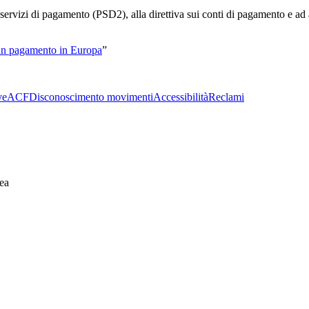
ui servizi di pagamento (PSD2), alla direttiva sui conti di pagamento e ad
i un pagamento in Europa
”
ve
ACF
Disconoscimento movimenti
Accessibilità
Reclami
ea