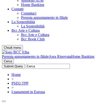
Sportello ATM
Home Banking
Contatti
Contattaci
Prenota appuntamento in filiale
La Sostenibilità
La Sostenibilità
Bcc Arte e Cultura
Bcc Arte e Cultura
Bcc Book Club
Chiudi menu
Prenota appuntamento in filiale
Area Riservata
Home Banking
Cerca
Home
>
PSD2-TPP
>
I pagamenti in Europa