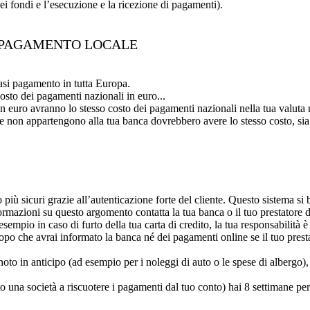
dei fondi e l’esecuzione e la ricezione di pagamenti).
N PAGAMENTO LOCALE
iasi pagamento in tutta Europa.
costo dei pagamenti nazionali in euro...
in euro avranno lo stesso costo dei pagamenti nazionali nella tua valuta 
che non appartengono alla tua banca dovrebbero avere lo stesso costo, si
più sicuri grazie all’autenticazione forte del cliente. Questo sistema si 
ormazioni su questo argomento contatta la tua banca o il tuo prestatore 
mpio in caso di furto della tua carta di credito, la tua responsabilità è
dopo che avrai informato la banca né dei pagamenti online se il tuo pres
oto in anticipo (ad esempio per i noleggi di auto o le spese di albergo)
o una società a riscuotere i pagamenti dal tuo conto) hai 8 settimane pe