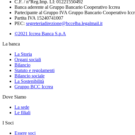
C.F. / n°Reg.Imp. LI: 01221550492
Banca aderente al Gruppo Bancario Cooperativo Iccrea
Partecipante al Gruppo IVA Gruppo Bancario Cooperativo Iccr
Partita IVA 15240741007
PEC:
segreteriadirezione@bccelba.legalmail.it
©2021 Iccrea Banca S.p.A
La banca
La Storia
Organi sociali
Bilancio
Statuto e regolamenti
Bilancio sociale
La Sostenibilità
Gruppo BCC Iccrea
Dove Siamo
La sede
Le filiali
I Soci
Essere soci