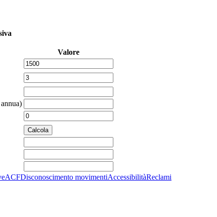
siva
Valore
 annua)
ve
ACF
Disconoscimento movimenti
Accessibilità
Reclami