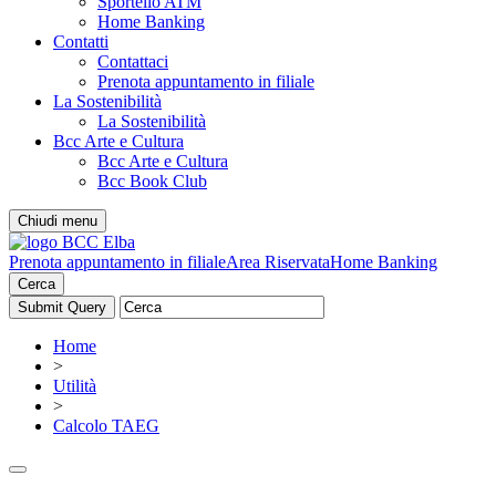
Sportello ATM
Home Banking
Contatti
Contattaci
Prenota appuntamento in filiale
La Sostenibilità
La Sostenibilità
Bcc Arte e Cultura
Bcc Arte e Cultura
Bcc Book Club
Chiudi menu
Prenota appuntamento in filiale
Area Riservata
Home Banking
Cerca
Home
>
Utilità
>
Calcolo TAEG