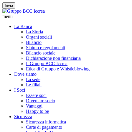
Invia
menu
La Banca
La Storia
Organi sociali
Bilancio
Statuto e regolamenti
Bilancio sociale
Dichiarazione non finanziaria
Il Gruppo BCC Iccrea
Etica di Gruppo e Whistleblowing
Dove siamo
La sede
Le filiali
I Soci
Essere soci
Diventare socio
Vantaggi
Happy to be
Sicurezza
Sicurezza informatica
Carte di pagamento