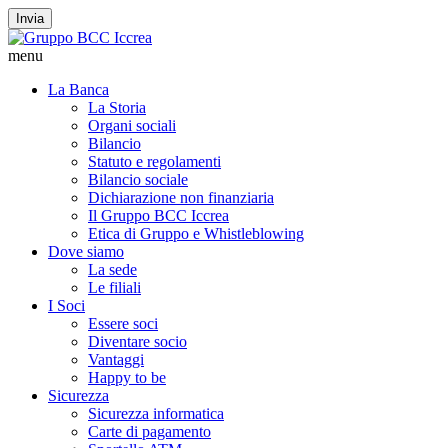
Invia
menu
La Banca
La Storia
Organi sociali
Bilancio
Statuto e regolamenti
Bilancio sociale
Dichiarazione non finanziaria
Il Gruppo BCC Iccrea
Etica di Gruppo e Whistleblowing
Dove siamo
La sede
Le filiali
I Soci
Essere soci
Diventare socio
Vantaggi
Happy to be
Sicurezza
Sicurezza informatica
Carte di pagamento