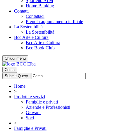
Sportello ATM
Home Banking
Contatti
Contattaci
Prenota appuntamento in filiale
La Sostenibilità
La Sostenibilità
Bcc Arte e Cultura
Bcc Arte e Cultura
Bcc Book Club
Chiudi menu
Cerca
Home
>
Prodotti e servizi
Famiglie e privati
Aziende e Professionisti
Giovani
Soci
>
Famiglie e Privati