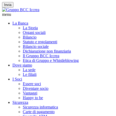
Invia
menu
La Banca
La Storia
Organi sociali
Bilancio
Statuto e regolamenti
Bilancio sociale
Dichiarazione non finanziaria
Il Gruppo BCC Iccrea
Etica di Gruppo e Whistleblowing
Dove siamo
La sede
Le filiali
I Soci
Essere soci
Diventare socio
Vantaggi
Happy to be
Sicurezza
Sicurezza informatica
Carte di pagamento