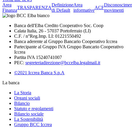
Area
Definizione
Area
Disconoscimen
TRASPARENZA
ACF
Finanza
di Default
informative
movimenti
Banca dell'Elba Credito Cooperativo Soc. Coop
Calata Italia, 26 - 57037 Portoferraio (LI)
C.F. / n°Reg.Imp. LI: 01221550492
Banca aderente al Gruppo Bancario Cooperativo Iccrea
Partecipante al Gruppo IVA Gruppo Bancario Cooperativo
Iccrea
Partita IVA 15240741007
PEC:
segreteriadirezione@bccelba.legalmail.it
©2021 Iccrea Banca S.p.A
La banca
La Storia
Organi sociali
Bilancio
Statuto e regolamenti
Bilancio sociale
La Sostenibilità
Gruppo BCC Iccrea