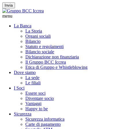
Invia
menu
La Banca
La Storia
Organi sociali
Bilancio
Statuto e regolamenti
Bilancio sociale
Dichiarazione non finanziaria
Il Gruppo BCC Iccrea
Etica di Gruppo e Whistleblowing
Dove siamo
La sede
Le filiali
I Soci
Essere soci
Diventare socio
Vantaggi
Happy to be
Sicurezza
Sicurezza informatica
Carte di pagamento