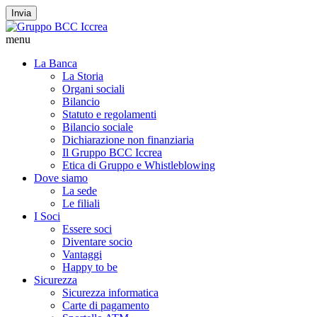
Invia
menu
La Banca
La Storia
Organi sociali
Bilancio
Statuto e regolamenti
Bilancio sociale
Dichiarazione non finanziaria
Il Gruppo BCC Iccrea
Etica di Gruppo e Whistleblowing
Dove siamo
La sede
Le filiali
I Soci
Essere soci
Diventare socio
Vantaggi
Happy to be
Sicurezza
Sicurezza informatica
Carte di pagamento