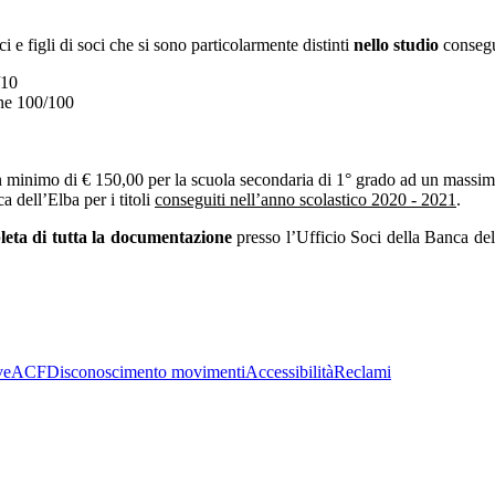
e figli di soci che si sono particolarmente distinti
nello studio
consegu
/10
one 100/100
un minimo di € 150,00 per la scuola secondaria di 1° grado ad un massimo
 dell’Elba per i titoli
conseguiti nell’anno scolastico 2020 - 2021
.
leta di tutta la documentazione
presso l’Ufficio Soci della Banca dell
ve
ACF
Disconoscimento movimenti
Accessibilità
Reclami