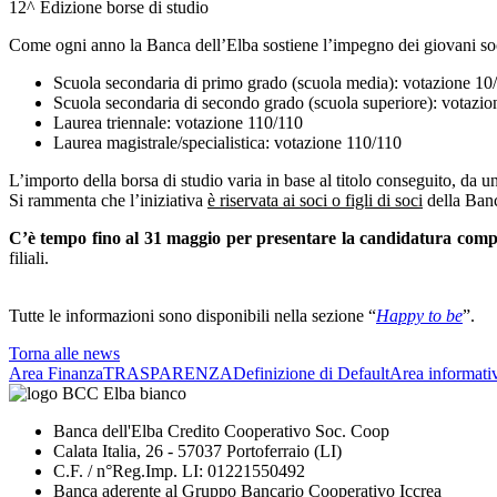
12^ Edizione borse di studio
Come ogni anno la Banca dell’Elba sostiene l’impegno dei giovani soci 
Scuola secondaria di primo grado (scuola media): votazione 10
Scuola secondaria di secondo grado (scuola superiore): votazi
Laurea triennale: votazione 110/110
Laurea magistrale/specialistica: votazione 110/110
L’importo della borsa di studio varia in base al titolo conseguito, da 
Si rammenta che l’iniziativa
è riservata ai soci o figli di soci
della Banca
C’è tempo fino al 31 maggio per presentare la candidatura comp
filiali.
Tutte le informazioni sono disponibili nella sezione “
Happy to be
”.
Torna alle news
Area Finanza
TRASPARENZA
Definizione di Default
Area informati
Banca dell'Elba Credito Cooperativo Soc. Coop
Calata Italia, 26 - 57037 Portoferraio (LI)
C.F. / n°Reg.Imp. LI: 01221550492
Banca aderente al Gruppo Bancario Cooperativo Iccrea