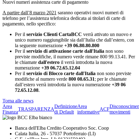
Nuovi numeri assistenza carte di pagamento
A partire dall’8 marzo 2021
saranno operativi nuovi numeri di
telefono per l’assistenza telefonica dedicata ai titolari di carte di
pagamento, nello specifico:
Per il
servizio Clienti CartaBCC
verrà attivato un nuovo e
unico numero raggiungibile sia dall’Italia che dall’estero, con
la seguente numerazione
+39 06.80.80.800
Per il
servizio di attivazione carte dall'Italia
non sono
previste modifiche, il numero verde rimane 800 99.13.41. Per
le chiamate
dall'estero
il verrà introdotta la nuova
numerazione
+39 06.72.65.12.04
Per il
servizio di Blocco carte dall'Italia
non sono previste
modifiche al numero verde
800 08.65.31
; per le chiamate
dall’estero verrà introdotta la nuova numerazione
+39 06
72.65.12.08
.
Torna alle news
Area
Definizione
Area
Disconoscimen
TRASPARENZA
ACF
Finanza
di Default
informative
movimenti
Banca dell'Elba Credito Cooperativo Soc. Coop
Calata Italia, 26 - 57037 Portoferraio (LI)