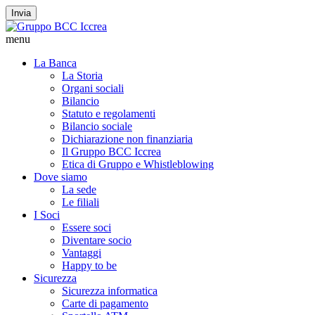
Invia
menu
La Banca
La Storia
Organi sociali
Bilancio
Statuto e regolamenti
Bilancio sociale
Dichiarazione non finanziaria
Il Gruppo BCC Iccrea
Etica di Gruppo e Whistleblowing
Dove siamo
La sede
Le filiali
I Soci
Essere soci
Diventare socio
Vantaggi
Happy to be
Sicurezza
Sicurezza informatica
Carte di pagamento