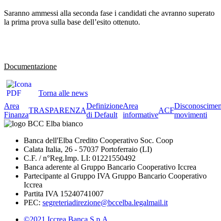
Saranno ammessi alla seconda fase i candidati che avranno superato
la prima prova sulla base dell’esito ottenuto.
Documentazione
Torna alle news
Area
Definizione
Area
Disconoscimen
TRASPARENZA
ACF
Finanza
di Default
informative
movimenti
Banca dell'Elba Credito Cooperativo Soc. Coop
Calata Italia, 26 - 57037 Portoferraio (LI)
C.F. / n°Reg.Imp. LI: 01221550492
Banca aderente al Gruppo Bancario Cooperativo Iccrea
Partecipante al Gruppo IVA Gruppo Bancario Cooperativo
Iccrea
Partita IVA 15240741007
PEC:
segreteriadirezione@bccelba.legalmail.it
©2021 Iccrea Banca S.p.A