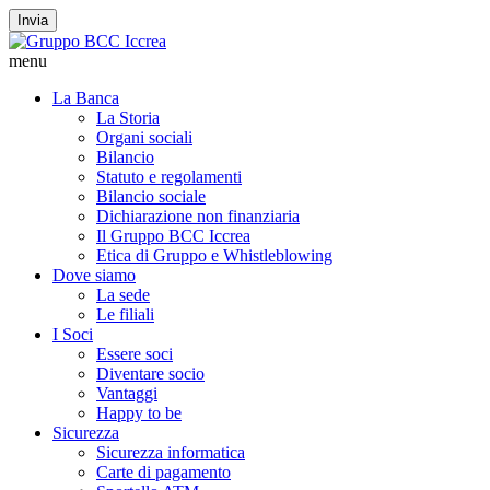
Invia
menu
La Banca
La Storia
Organi sociali
Bilancio
Statuto e regolamenti
Bilancio sociale
Dichiarazione non finanziaria
Il Gruppo BCC Iccrea
Etica di Gruppo e Whistleblowing
Dove siamo
La sede
Le filiali
I Soci
Essere soci
Diventare socio
Vantaggi
Happy to be
Sicurezza
Sicurezza informatica
Carte di pagamento