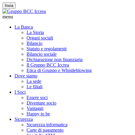
Invia
menu
La Banca
La Storia
Organi sociali
Bilancio
Statuto e regolamenti
Bilancio sociale
Dichiarazione non finanziaria
Il Gruppo BCC Iccrea
Etica di Gruppo e Whistleblowing
Dove siamo
La sede
Le filiali
I Soci
Essere soci
Diventare socio
Vantaggi
Happy to be
Sicurezza
Sicurezza informatica
Carte di pagamento