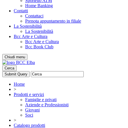
Sportello ATM
Home Banking
Contatti
Contattaci
Prenota appuntamento in filiale
La Sostenibilità
La Sostenibilità
Bcc Arte e Cultura
Bcc Arte e Cultura
Bcc Book Club
Chiudi menu
Cerca
Home
>
Prodotti e servizi
Famiglie e privati
Aziende e Professionisti
Giovani
Soci
>
Catalogo prodotti