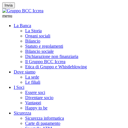
Invia
menu
La Banca
La Storia
Organi sociali
Bilancio
Statuto e regolamenti
Bilancio sociale
Dichiarazione non finanziaria
Il Gruppo BCC Iccrea
Etica di Gruppo e Whistleblowing
Dove siamo
La sede
Le filiali
I Soci
Essere soci
Diventare socio
Vantaggi
Happy to be
Sicurezza
Sicurezza informatica
Carte di pagamento