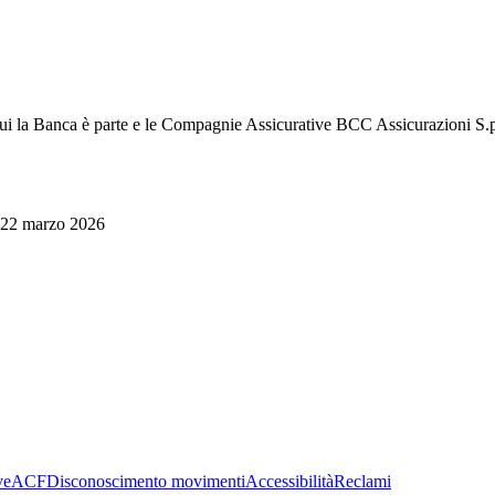
 la Banca è parte e le Compagnie Assicurative BCC Assicurazioni S.p
 22 marzo 2026
ve
ACF
Disconoscimento movimenti
Accessibilità
Reclami