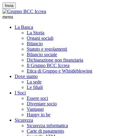
Invia
menu
La Banca
La Storia
Organi sociali
Bilancio
Statuto e regolamenti
Bilancio sociale
Dichiarazione non finanziaria
Il Gruppo BCC Iccrea
Etica di Gruppo e Whistleblowing
Dove siamo
La sede
Le filiali
I Soci
Essere soci
Diventare socio
Vantaggi
Happy to be
Sicurezza
Sicurezza informatica
Carte di pagamento