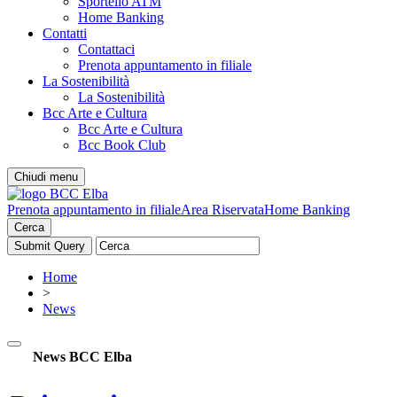
Sportello ATM
Home Banking
Contatti
Contattaci
Prenota appuntamento in filiale
La Sostenibilità
La Sostenibilità
Bcc Arte e Cultura
Bcc Arte e Cultura
Bcc Book Club
Chiudi menu
Prenota appuntamento in filiale
Area Riservata
Home Banking
Cerca
Home
>
News
News BCC Elba