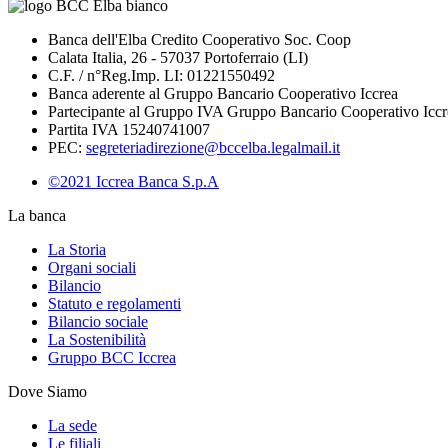
Banca dell'Elba Credito Cooperativo Soc. Coop
Calata Italia, 26 - 57037 Portoferraio (LI)
C.F. / n°Reg.Imp. LI: 01221550492
Banca aderente al Gruppo Bancario Cooperativo Iccrea
Partecipante al Gruppo IVA Gruppo Bancario Cooperativo Iccr
Partita IVA 15240741007
PEC:
segreteriadirezione@bccelba.legalmail.it
©2021 Iccrea Banca S.p.A
La banca
La Storia
Organi sociali
Bilancio
Statuto e regolamenti
Bilancio sociale
La Sostenibilità
Gruppo BCC Iccrea
Dove Siamo
La sede
Le filiali