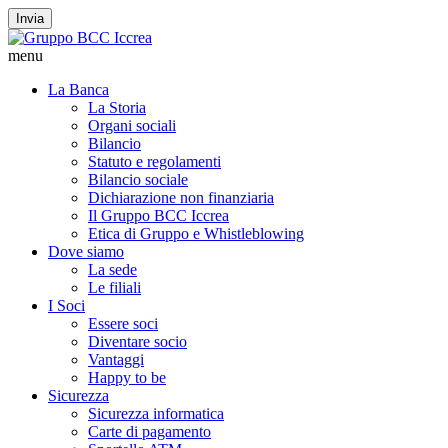
Invia
menu
La Banca
La Storia
Organi sociali
Bilancio
Statuto e regolamenti
Bilancio sociale
Dichiarazione non finanziaria
Il Gruppo BCC Iccrea
Etica di Gruppo e Whistleblowing
Dove siamo
La sede
Le filiali
I Soci
Essere soci
Diventare socio
Vantaggi
Happy to be
Sicurezza
Sicurezza informatica
Carte di pagamento