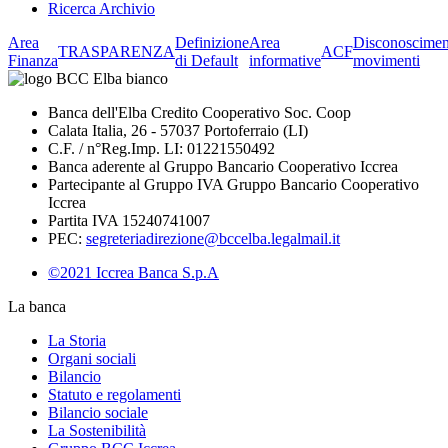
Ricerca Archivio
Area
Definizione
Area
Disconoscimen
TRASPARENZA
ACF
Finanza
di Default
informative
movimenti
Banca dell'Elba Credito Cooperativo Soc. Coop
Calata Italia, 26 - 57037 Portoferraio (LI)
C.F. / n°Reg.Imp. LI: 01221550492
Banca aderente al Gruppo Bancario Cooperativo Iccrea
Partecipante al Gruppo IVA Gruppo Bancario Cooperativo
Iccrea
Partita IVA 15240741007
PEC:
segreteriadirezione@bccelba.legalmail.it
©2021 Iccrea Banca S.p.A
La banca
La Storia
Organi sociali
Bilancio
Statuto e regolamenti
Bilancio sociale
La Sostenibilità