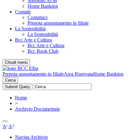
Sportello ATM
Home Banking
Contatti
Contattaci
Prenota appuntamento in filiale
La Sostenibilità
La Sostenibilità
Bcc Arte e Cultura
Bcc Arte e Cultura
Bcc Book Club
Chiudi menu
Prenota appuntamento in filiale
Area Riservata
Home Banking
Cerca
Home
>
Archivio Documentale
-
+
A
A
Naviga Archivio