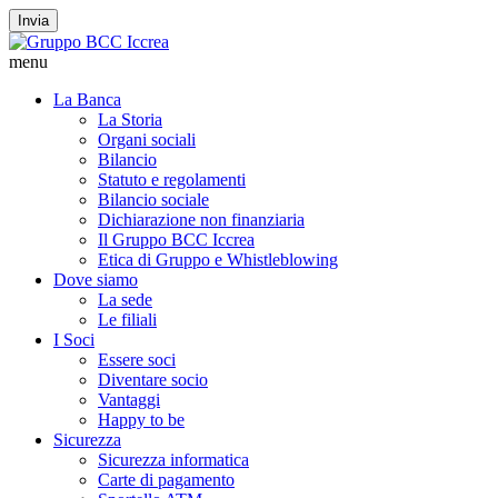
Invia
menu
La Banca
La Storia
Organi sociali
Bilancio
Statuto e regolamenti
Bilancio sociale
Dichiarazione non finanziaria
Il Gruppo BCC Iccrea
Etica di Gruppo e Whistleblowing
Dove siamo
La sede
Le filiali
I Soci
Essere soci
Diventare socio
Vantaggi
Happy to be
Sicurezza
Sicurezza informatica
Carte di pagamento