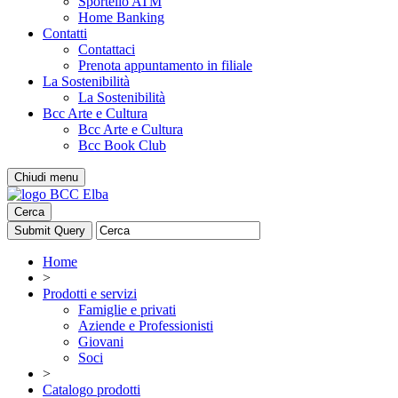
Sportello ATM
Home Banking
Contatti
Contattaci
Prenota appuntamento in filiale
La Sostenibilità
La Sostenibilità
Bcc Arte e Cultura
Bcc Arte e Cultura
Bcc Book Club
Chiudi menu
Cerca
Home
>
Prodotti e servizi
Famiglie e privati
Aziende e Professionisti
Giovani
Soci
>
Catalogo prodotti