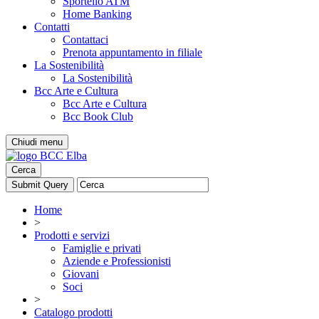
Sportello ATM
Home Banking
Contatti
Contattaci
Prenota appuntamento in filiale
La Sostenibilità
La Sostenibilità
Bcc Arte e Cultura
Bcc Arte e Cultura
Bcc Book Club
Chiudi menu
Cerca
Home
>
Prodotti e servizi
Famiglie e privati
Aziende e Professionisti
Giovani
Soci
>
Catalogo prodotti