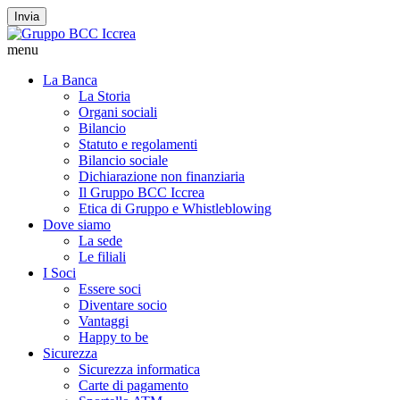
Invia
menu
La Banca
La Storia
Organi sociali
Bilancio
Statuto e regolamenti
Bilancio sociale
Dichiarazione non finanziaria
Il Gruppo BCC Iccrea
Etica di Gruppo e Whistleblowing
Dove siamo
La sede
Le filiali
I Soci
Essere soci
Diventare socio
Vantaggi
Happy to be
Sicurezza
Sicurezza informatica
Carte di pagamento