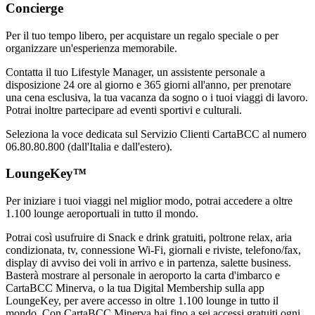
Concierge
Per il tuo tempo libero, per acquistare un regalo speciale o per
organizzare un'esperienza memorabile.
Contatta il tuo Lifestyle Manager, un assistente personale a
disposizione 24 ore al giorno e 365 giorni all'anno, per prenotare
una cena esclusiva, la tua vacanza da sogno o i tuoi viaggi di lavoro.
Potrai inoltre partecipare ad eventi sportivi e culturali.
Seleziona la voce dedicata sul Servizio Clienti CartaBCC al numero
06.80.80.800 (dall'Italia e dall'estero).
LoungeKey™
Per iniziare i tuoi viaggi nel miglior modo, potrai accedere a oltre
1.100 lounge aeroportuali in tutto il mondo.
Potrai così usufruire di Snack e drink gratuiti, poltrone relax, aria
condizionata, tv, connessione Wi-Fi, giornali e riviste, telefono/fax,
display di avviso dei voli in arrivo e in partenza, salette business.
Basterà mostrare al personale in aeroporto la carta d'imbarco e
CartaBCC Minerva, o la tua Digital Membership sulla app
LoungeKey, per avere accesso in oltre 1.100 lounge in tutto il
mondo. Con CartaBCC Minerva hai fino a sei accessi gratuiti ogni