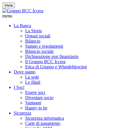
Invia
menu
La Banca
La Storia
Organi sociali
Bilancio
Statuto e regolamenti
Bilancio sociale
Dichiarazione non finanziaria
Il Gruppo BCC Iccrea
Etica di Gruppo e Whistleblowing
Dove siamo
La sede
Le filiali
I Soci
Essere soci
Diventare socio
Vantaggi
Happy to be
Sicurezza
Sicurezza informatica
Carte di pagamento