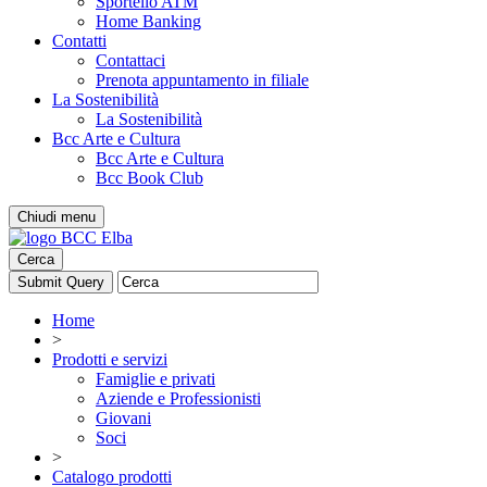
Sportello ATM
Home Banking
Contatti
Contattaci
Prenota appuntamento in filiale
La Sostenibilità
La Sostenibilità
Bcc Arte e Cultura
Bcc Arte e Cultura
Bcc Book Club
Chiudi menu
Cerca
Home
>
Prodotti e servizi
Famiglie e privati
Aziende e Professionisti
Giovani
Soci
>
Catalogo prodotti